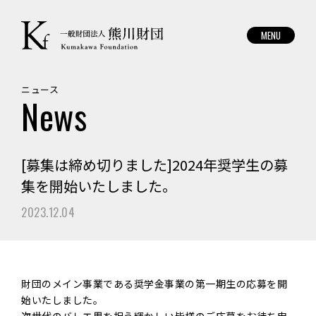
般
財
団
法
人
熊
ニュース
News
川
財
団
[募集は締め切りました]2024年奨学生の募
集を開始いたしました。
2023.12.04
財団のメイン事業である奨学金事業の第一期生の応募を開
始いたしました。