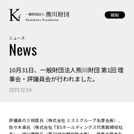
般
財
団
法
人
熊
ニュース
News
川
財
団
10月31日、一般財団法人熊川財団 第1回 理
事会・評議員会が行われました。
2023.12.04
評議員の三枝匡氏（株式会社 ミスミグループ名誉会長）、
佐々木卓氏（株式会社 TBSホールディングス代表取締役社