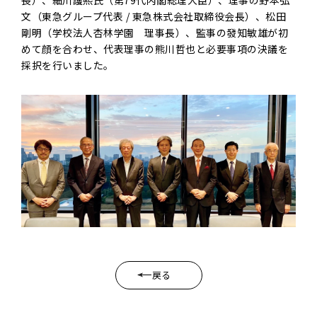
長）、細川護熙氏（第79代内閣総理大臣）、理事の野本弘
文（東急グループ代表 / 東急株式会社取締役会長）、松田
剛明（学校法人杏林学園 理事長）、監事の發知敏雄が初
めて顔を合わせ、代表理事の熊川哲也と必要事項の決議を
採択を行いました。
戻る